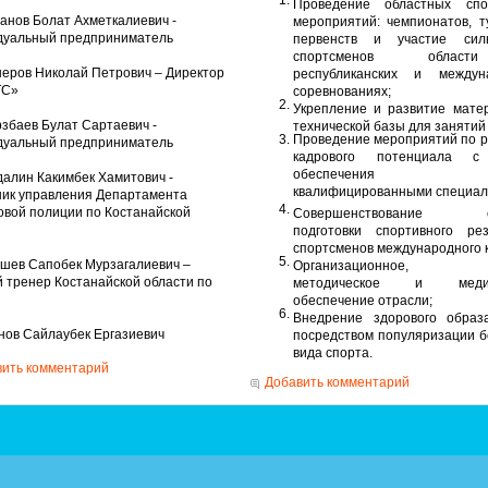
Проведение
областных спо
анов Болат Ахметкалиевич -
мероприятий: чемпионатов, т
дуальный предприниматель
первенств
и участие сил
спортсменов обла
неров Николай Петрович – Директор
республиканских и междун
ТС»
соревнованиях;
Укрепление и развитие мате
рзбаев Булат Сартаевич -
технической базы для занятий
Проведение мероприятий по 
дуальный предприниматель
кадрового потенциала с
обеспечения б
далин Какимбек Хамитович -
квалифицированными специал
ик управления Департамента
вой полиции по Костанайской
Совершенствование с
подготовки спортивного ре
спортсменов международного 
ушев Сапобек Мурзагалиевич –
Организационное, н
 тренер Костанайской области по
методическое и медиц
обеспечение отрасли;
Внедрение здорового образ
нов Сайлаубек Ергазиевич
посредством популяризации бо
вида спорта.
ить комментарий
Добавить комментарий