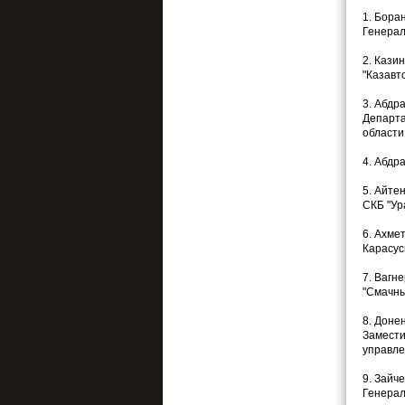
1. Бора
Генерал
2. Кази
"Казавт
3. Абдр
Департа
области
4. Абдр
5. Айте
СКБ "Ур
6. Ахме
Карасус
7. Вагн
"Смачны
8. Доне
Замести
управле
9. Зайч
Генерал