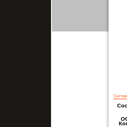
Состав
Сос
О
Ко