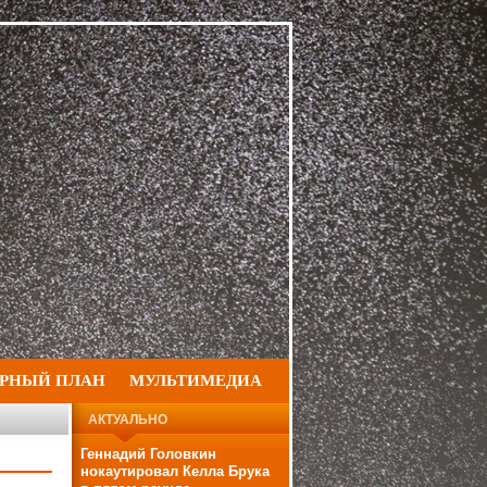
РНЫЙ ПЛАН
МУЛЬТИМЕДИА
АКТУАЛЬНО
Геннадий Головкин
нокаутировал Келла Брука