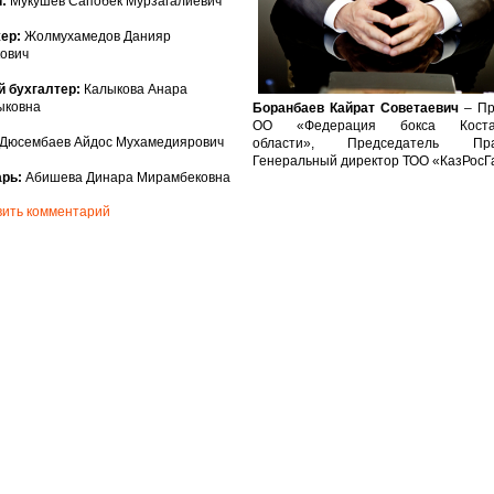
:
Мукушев Сапобек Мурзагалиевич
ер:
Жолмухамедов Данияр
ович
 бухгалтер:
Калыкова Анара
ыковна
Боранбаев Кайрат Советаевич
– Пр
ОО «Федерация бокса Костан
Дюсембаев Айдос Мухамедиярович
области», Председатель Прав
Генеральный директор ТОО «КазРосГ
рь:
Абишева Динара Мирамбековна
ить комментарий