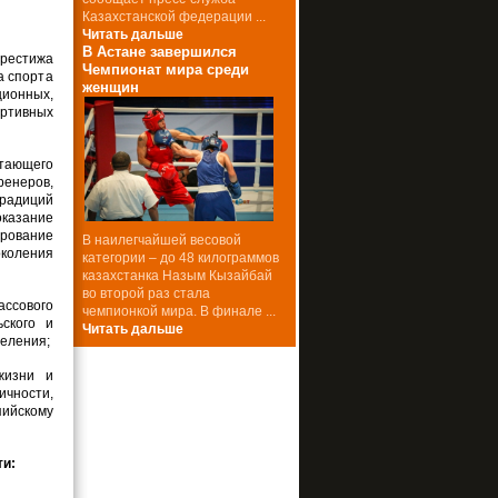
Казахстанской федерации ...
Читать дальше
В Астане завершился
рестижа
Чемпионат мира среди
а спорта
женщин
ионных,
ртивных
ающего
енеров,
радиций
казание
рование
В наилегчайшей весовой
околения
категории – до 48 килограммов
казахстанка Назым Кызайбай
во второй раз стала
ссового
чемпионкой мира. В финале ...
ьского и
Читать дальше
селения;
жизни и
ности,
ийскому
ти: