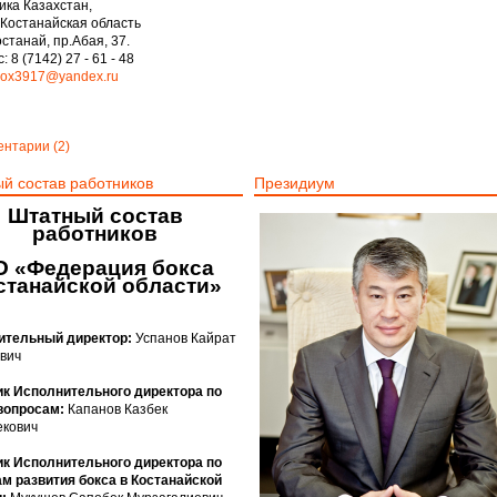
ика Казахстан,
 Костанайская область
станай, пр.Абая, 37.
: 8 (7142) 27 - 61 - 48
ox3917@yandex.ru
нтарии (2)
й состав работников
Президиум
Штатный состав
работников
О «Федерация бокса
станайской области»
ительный директор:
Успанов Кайрат
вич
к Исполнительного директора по
вопросам:
Капанов Казбек
кович
к Исполнительного директора по
м развития бокса в Костанайской