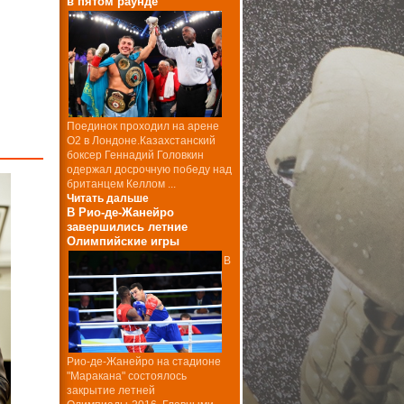
в пятом раунде
Поединок проходил на арене
О2 в Лондоне.Казахстанский
боксер Геннадий Головкин
одержал досрочную победу над
британцем Келлом ...
Читать дальше
В Рио-де-Жанейро
завершились летние
Олимпийские игры
В
Рио-де-Жанейро на стадионе
"Маракана" состоялось
закрытие летней