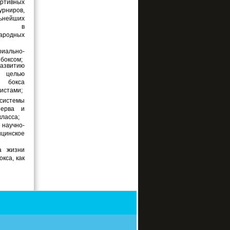
ртивных
урниров,
ьнейших
сти в
ародных
риально-
 боксом;
развитию
 целью
окса
истами;
истемы
зерва и
класса;
аучно-
инское
а жизни
кса, как