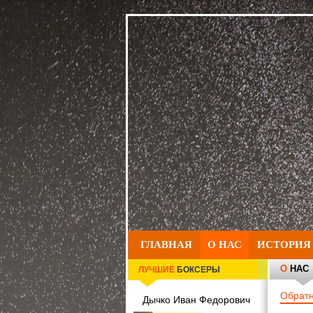
ГЛАВНАЯ
О НАС
ИСТОРИЯ
О
НАС
ЛУЧШИЕ
БОКСЕРЫ
Обратн
Дычко Иван Федорович