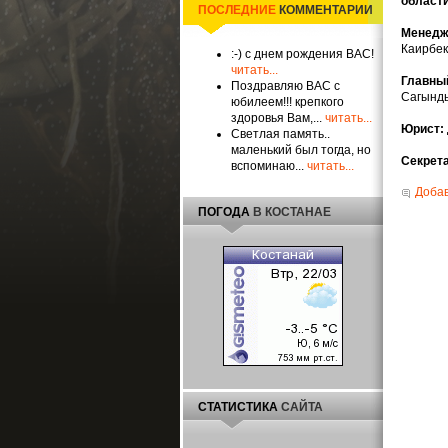
области
ПОСЛЕДНИЕ
КОММЕНТАРИИ
Менедж
Каирбек
:-) с днем рождения ВАС!
читать...
Главный
Поздравляю ВАС с
Сагынд
юбилеем!!! крепкого
здоровья Вам,...
читать...
Юрист:
Светлая память..
маленький был тогда, но
Секрета
вспоминаю...
читать...
Добав
ПОГОДА
В КОСТАНАЕ
СТАТИСТИКА
САЙТА