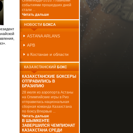
Олимпиады-2016. Главными
событиями прошедших дней
стали ...
Читать дальше
НОВОСТИ
БОКСА
езидент
айской
ASTANA ARLANS
ления,
аз».
APB
в Костанае и области
КАЗАХСТАНСКИЙ
БОКС
КАЗАХСТАНСКИЕ БОКСЕРЫ
ОТПРАВИЛИСЬ В
БРАЗИЛИЮ
28 июля из аэропорта Астаны
на Олимпийские игры в Рио
отправилась национальная
сборная команда Казахстана
по боксу.Впервые ...
Читать дальше
В ШЫМКЕНТЕ
ЗАВЕРШИЛСЯ ЧЕМПИОНАТ
КАЗАХСТАНА СРЕДИ