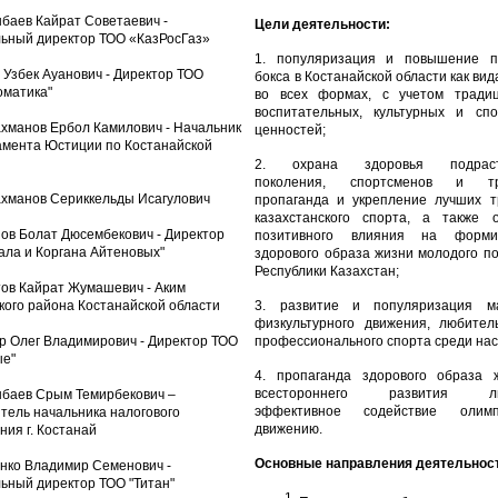
нбаев Кайрат Советаевич -
Цели деятельности:
ьный директор ТОО «КазРосГаз»
1. популяризация и повышение п
н Узбек Ауанович - Директор ТОО
бокса в Костанайской области как вид
оматика"
во всех формах, с учетом традиц
воспитательных, культурных и спо
ахманов Ербол Камилович - Начальник
ценностей;
мента Юстиции по Костанайской
2. охрана здоровья подраст
поколения, спортсменов и тр
ахманов Сериккельды Исагулович
пропаганда и укрепление лучших т
казахстанского спорта, а также о
нов Болат Дюсембекович - Директор
позитивного влияния на форми
ала и Коргана Айтеновых"
здорового образа жизни молодого п
Республики Казахстан;
тов Кайрат Жумашевич - Аким
кого района Костанайской области
3. развитие и популяризация ма
физкультурного движения, любител
ер Олег Владимирович - Директор ТОО
профессионального спорта среди на
е"
4. пропаганда здорового образа 
всестороннего развития лич
нбаев Срым Темирбекович –
эффективное содействие олимп
тель начальника налогового
движению.
ния г. Костанай
Основные направления деятельнос
енко Владимир Семенович -
ьный директор ТОО "Титан"