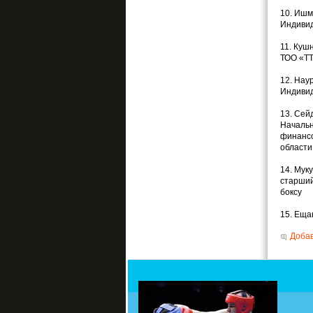
10. Ишм
Индиви
11. Куш
ТОО «Т
12. Нау
Индиви
13. Сей
Начальн
финансо
области
14. Мук
старший
боксу
15. Еща
Добав