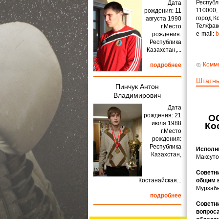
Республ
Дата
110000,
рождения: 11
город Ко
августа 1990
Тел/факс
г.Место
e-mail:
b
рождения:
Республика
Казахстан,...
Комме
подробнее
Штатны
Пинчук Антон
Владимирович
Дата
рождения: 21
О
июля 1988
Ко
г.Место
рождения:
Республика
Исполн
Казахстан,
Максуто
Советни
Костанайская...
общим 
Мурзабе
подробнее
Советни
вопроса