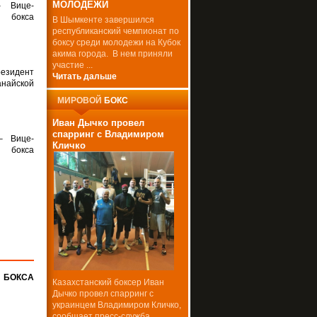
МОЛОДЕЖИ
 Вице-
 бокса
В Шымкенте завершился
республиканский чемпионат по
боксу среди молодежи на Кубок
акима города. В нем приняли
участие ...
резидент
Читать дальше
айской
МИРОВОЙ
БОКС
Иван Дычко провел
спарринг с Владимиром
– Вице-
Кличко
 бокса
БОКСА
Казахстанский боксер Иван
Дычко провел спарринг с
украинцем Владимиром Кличко,
сообщает пресс-служба