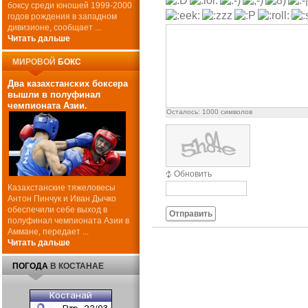
боксу среди юношей 1999-2000
годов рождения в западном
дивизионе, сообщает ...
Читать дальше
МИРОВОЙ
БОКС
Два казахстанских боксера
вышли в полуфинал
чемпионата Азии.
Осталось:
1000
символов
Обновить
Казахстанские тяжеловесы
Антон Пинчук и Иван Дычко
обеспечили себе выход в
Отправить
полуфинал чемпионата Азии в
Аммане, передает ...
Читать дальше
ПОГОДА
В КОСТАНАЕ