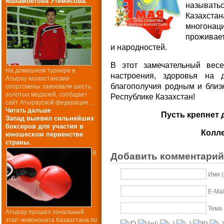
Махамбетова Утемисова.
называт
Казахст
многонаци
проживает
и народностей.
В этот замечательный вес
На домашнем турнире в
настроения, здоровья на 
Атырау казахстанские
благополучия родным и близ
спортсмены завоевали шесть
золотых медалей, сообщает
Республике Казахстан!
сайт Атырауской федерации ...
Читать дальше
Пусть крепнет 
Запад выявил сильнейших
боксеров для участия в
Колл
юношеском первенстве
страны.
В
Добавить комментарий
Имя 
E-Mai
Тема 
Атырау прошел зональный
этап чемпионата Казахстана по