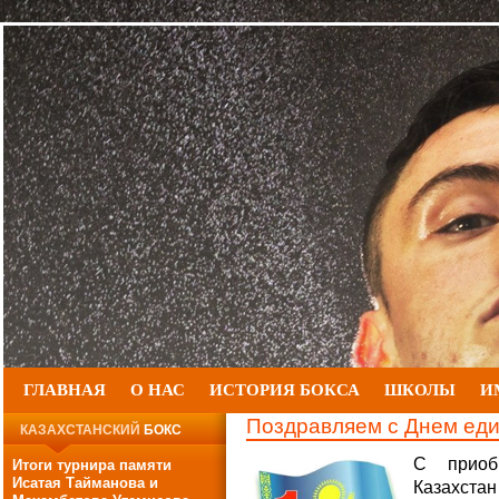
ГЛАВНАЯ
О НАС
ИСТОРИЯ БОКСА
ШКОЛЫ
И
Поздравляем с Днем еди
КАЗАХСТАНСКИЙ
БОКС
С приобр
Итоги турнира памяти
Исатая Тайманова и
Казахста