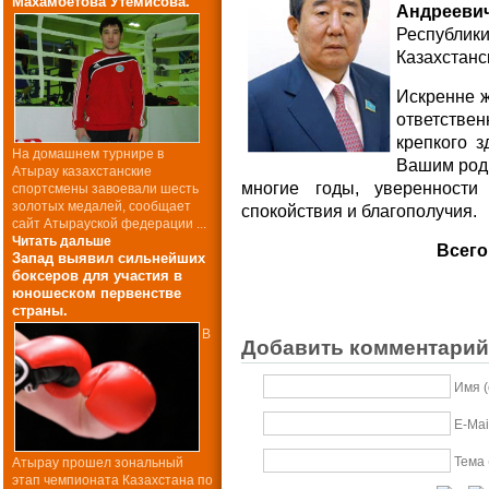
Махамбетова Утемисова.
Андрееви
Республ
Казахстанс
Искренне 
ответстве
крепкого з
На домашнем турнире в
Вашим родн
Атырау казахстанские
многие годы, уверенност
спортсмены завоевали шесть
золотых медалей, сообщает
спокойствия и благополучия.
сайт Атырауской федерации ...
Читать дальше
Всего
Запад выявил сильнейших
боксеров для участия в
юношеском первенстве
страны.
В
Добавить комментарий
Имя 
E-Mai
Тема 
Атырау прошел зональный
этап чемпионата Казахстана по