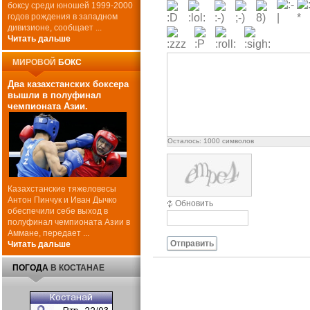
боксу среди юношей 1999-2000
годов рождения в западном
дивизионе, сообщает ...
Читать дальше
МИРОВОЙ
БОКС
Два казахстанских боксера
вышли в полуфинал
чемпионата Азии.
Осталось:
1000
символов
Казахстанские тяжеловесы
Антон Пинчук и Иван Дычко
Обновить
обеспечили себе выход в
полуфинал чемпионата Азии в
Аммане, передает ...
Отправить
Читать дальше
ПОГОДА
В КОСТАНАЕ